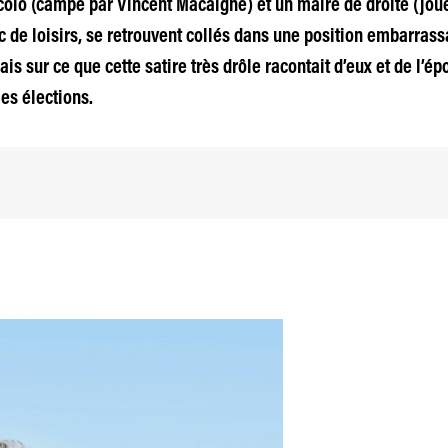
olo (campé par Vincent Macaigne) et un maire de droite (jou
c de loisirs, se retrouvent collés dans une position embarrass
is sur ce que cette satire très drôle racontait d’eux et de l’ép
les élections.