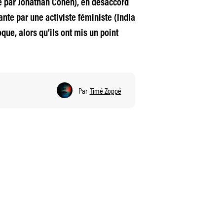
é par Jonathan Cohen), en désaccord
ante par une activiste féministe (India
oque, alors qu’ils ont mis un point
Par
Timé Zoppé