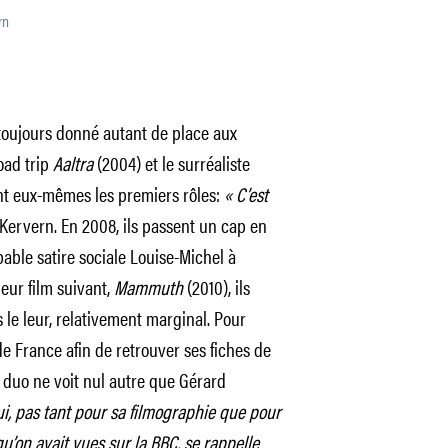
rn
toujours donné autant de place aux
oad trip
Aaltra
(2004) et le surréaliste
nt eux-mêmes les premiers rôles:
« C’est
 Kervern. En 2008, ils passent un cap en
bable satire sociale Louise-Michel à
eur film suivant,
Mammuth
(2010), ils
le leur, relativement marginal. Pour
de France afin de retrouver ses fiches de
e duo ne voit nul autre que Gérard
lui, pas tant pour sa filmographie que pour
’on avait vues sur la BBC, se rappelle