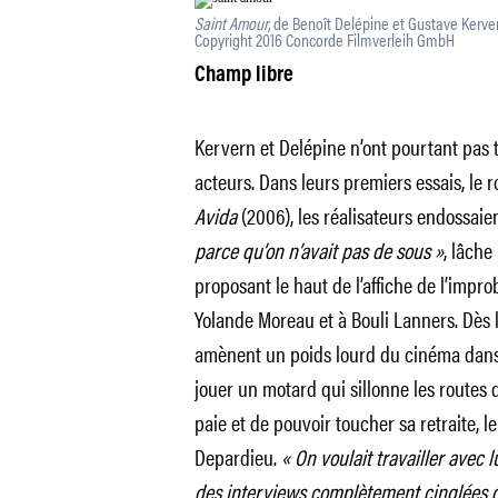
Saint Amour
, de Benoît Delépine et Gustave Kerve
Copyright 2016 Concorde Filmverleih GmbH
Champ libre
Kervern et Delépine n’ont pourtant pas 
acteurs. Dans leurs premiers essais, le r
Avida
(2006), les réalisateurs endossaie
parce qu’on n’avait pas de sous »
, lâche
proposant le haut de l’affiche de l’impro
Yolande Moreau et à Bouli Lanners. Dès l
amènent un poids lourd du cinéma dans 
jouer un motard qui sillonne les routes 
paie et de pouvoir toucher sa retraite, l
Depardieu.
« On voulait travailler avec 
des interviews complètement cinglées qu