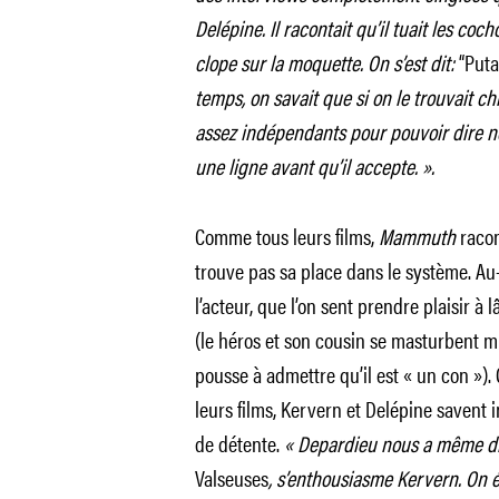
Delépine. Il racontait qu’il tuait les co
clope sur la moquette. On s’est dit:
“Puta
temps, on savait que si on le trouvait chi
assez indépendants pour pouvoir dire non
une ligne avant qu’il accepte. ».
Comme tous leurs films,
Mammuth
raco
trouve pas sa place dans le système. Au
l’acteur, que l’on sent prendre plaisir à
(le héros et son cousin se masturbent m
pousse à admettre qu’il est « un con »).
leurs films, Kervern et Delépine savent
de détente.
« Depardieu nous a même dit
Valseuses
, s’enthousiasme Kervern. On é