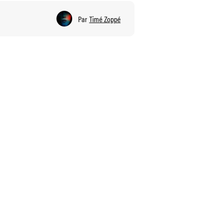
Par
Timé Zoppé