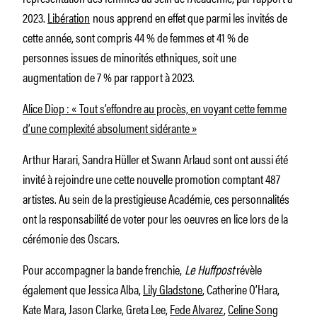
2023.
Libération
nous apprend en effet que parmi les invités de
cette année, sont compris 44 % de femmes et 41 % de
personnes issues de minorités ethniques, soit une
augmentation de 7 % par rapport à 2023.
Alice Diop : « Tout s’effondre au procès, en voyant cette femme
d’une complexité absolument sidérante »
Arthur Harari, Sandra Hüller et Swann Arlaud sont ont aussi été
invité à rejoindre une cette nouvelle promotion comptant 487
artistes. Au sein de la prestigieuse Académie, ces personnalités
ont la responsabilité de voter pour les oeuvres en lice lors de la
cérémonie des Oscars.
Pour accompagner la bande frenchie,
Le Huffpost
révèle
également que Jessica Alba,
Lily Gladstone
, Catherine O’Hara,
Kate Mara, Jason Clarke, Greta Lee,
Fede Alvarez
,
Celine Song