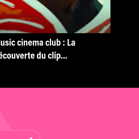
usic cinema club : La
écouverte du clip
 Little things » du trio Indie
p, Kriill