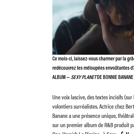
Ce mois-ci, laissez-vous charmer par la gr
redécouvrez les méloupées envoûtantes d’
ALBUM —
SEXY PLANET
DE BONNIE BANANE
Une voix lascive, des textes incisifs (s
volontiers surréalistes. Actrice chez Ber
Banane a une présence unique, théâtrale, f
sur un premier album de R&B produit p
One, Varnish La Piscine…). Sexy. •