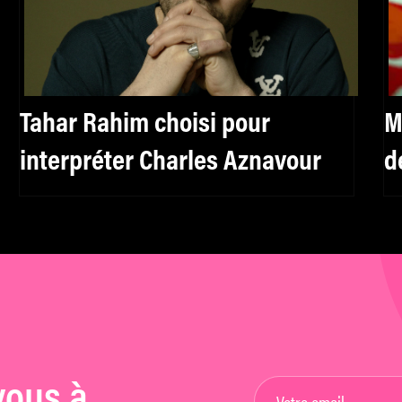
Tahar Rahim choisi pour
M
interpréter Charles Aznavour
d
«
Po
vous à