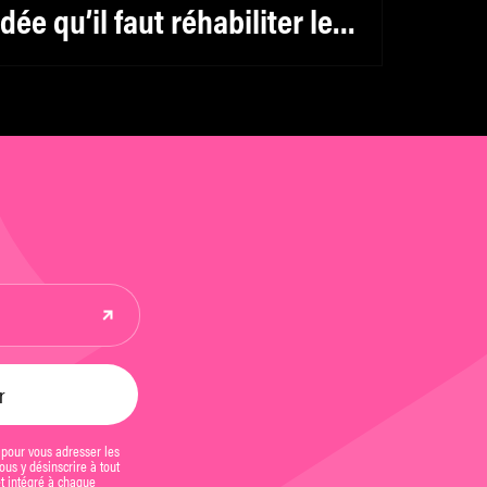
’idée qu’il faut réhabiliter le
éminin, y compris pour les
ommes »
 pour vous adresser les
us y désinscrire à tout
et intégré à chaque