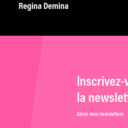
Regina Demina
Inscrivez-
la newslet
Gérer mes newsletters