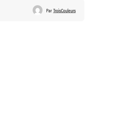
Par
TroisCouleurs