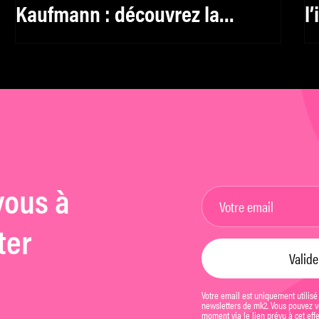
Kaufmann : découvrez la
l
sélection livres de mk2 Institut
f
h
vous à
ter
Votre email est uniquement utilisé
newsletters de mk2. Vous pouvez vo
moment via le lien prévu à cet eff