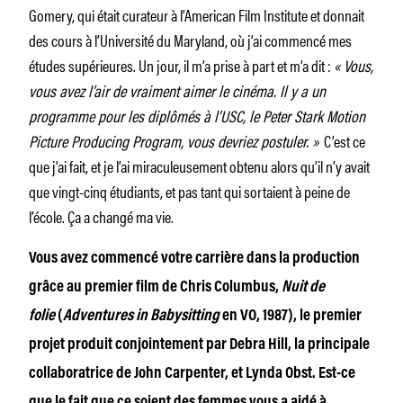
Gomery, qui était curateur à l’American Film Institute et donnait
des cours à l’Université du Maryland, où j’ai commencé mes
études supérieures. Un jour, il m’a prise à part et m’a dit :
« Vous,
vous avez l’air de vraiment aimer le cinéma. Il y a un
programme pour les diplômés à l’USC, le Peter Stark Motion
Picture Producing Program, vous devriez postuler. »
C’est ce
que j’ai fait, et je l’ai miraculeusement obtenu alors qu’il n’y avait
que vingt-cinq étudiants, et pas tant qui sortaient à peine de
l’école. Ça a changé ma vie.
Vous avez commencé votre carrière dans la production
grâce au premier film de Chris Columbus,
Nuit de
folie
(
Adventures in Babysitting
en VO, 1987), le premier
projet produit conjointement par Debra Hill, la principale
collaboratrice de John Carpenter, et Lynda Obst. Est-ce
que le fait que ce soient des femmes vous a aidé à