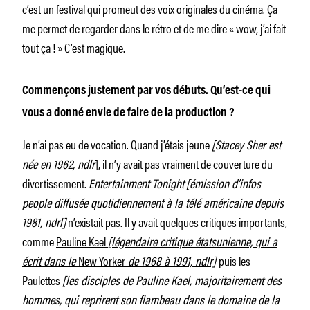
c’est un festival qui promeut des voix originales du cinéma. Ça
me permet de regarder dans le rétro et de me dire « wow, j’ai fait
tout ça ! » C’est magique.
Commençons justement par vos débuts. Qu’est-ce qui
vous a donné envie de faire de la production ?
Je n’ai pas eu de vocation. Quand j’étais jeune
[Stacey Sher est
née en 1962, ndlr
], il n’y avait pas vraiment de couverture du
divertissement.
Entertainment Tonight
[émission d’infos
people diffusée quotidiennement à la télé américaine depuis
1981, ndrl]
n’existait pas. Il y avait quelques critiques importants,
comme
Pauline Kael
[légendaire critique étatsunienne, qui a
écrit dans le
New Yorker
de 1968 à 1991, ndlr]
puis les
Paulettes
[les disciples de Pauline Kael, majoritairement des
hommes, qui reprirent son flambeau dans le domaine de la