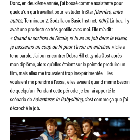
Donc, en deuxième année, j’ai bossé comme assistante pour
quelqu’un qui travaillait pour le studio TriStar
[derrière, entre
autres,
Terminator 2, Godzilla ou Basic Instinct,
ndlr].
Là-bas, il y
avait une productrice très gentille avec moi. Elle m’a dit :
« Quand tu sortiras de l’école, si tu as un job dans le viseur,
je passerais un coup de fil pour t’avoir un entretien ».
Elle a
tenu parole. J’ai pu rencontrer Debra Hill et Lynda Obst après
mon diplôme, alors qu’elles étaient sur le point de produire un
film, mais elles me trouvaient trop inexpérimentée. Elles
voulaient me prendre à l’essai, elles avaient quand même besoin
de quelqu’un. Pendant cette période, je leur ai apporté le
scénario de
Adventures in Babysitting,
c’est comme ça que j’ai
décroché le job.