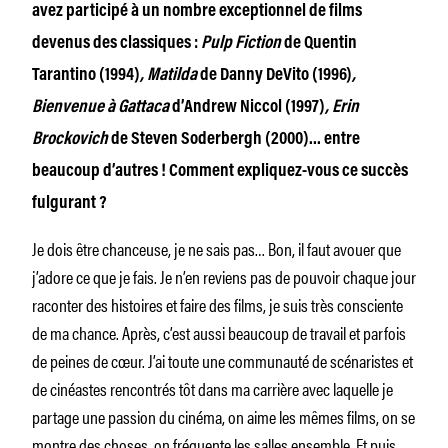
avez participé à un nombre exceptionnel de films
devenus des classiques :
Pulp Fiction
de Quentin
Tarantino (1994)
, Matilda
de Danny DeVito (1996)
,
Bienvenue à Gattaca
d’Andrew Niccol (1997)
, Erin
Brockovich
de Steven Soderbergh (2000)… entre
beaucoup d’autres ! Comment expliquez-vous ce succès
fulgurant ?
Je dois être chanceuse, je ne sais pas… Bon, il faut avouer que
j’adore ce que je fais. Je n’en reviens pas de pouvoir chaque jour
raconter des histoires et faire des films, je suis très consciente
de ma chance. Après, c’est aussi beaucoup de travail et parfois
de peines de cœur. J’ai toute une communauté de scénaristes et
de cinéastes rencontrés tôt dans ma carrière avec laquelle je
partage une passion du cinéma, on aime les mêmes films, on se
montre des choses, on fréquente les salles ensemble. Et puis,