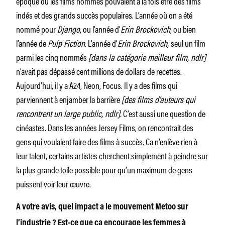
époque où les films nommés pouvaient à la fois être des films
indés et des grands succès populaires. L’année où on a été
nommé pour
Django
, ou l’année d’
Erin Brockovich
, ou bien
l’année de
Pulp Fiction
. L’année d’
Erin Brockovich,
seul un film
parmi les cinq nommés
[dans la catégorie meilleur film, ndlr]
n’avait pas dépassé cent millions de dollars de recettes.
Aujourd’hui, il y a A24, Neon, Focus. Il y a des films qui
parviennent à enjamber la barrière
[des films d’auteurs qui
rencontrent un large public, ndlr].
C’est aussi une question de
cinéastes. Dans les années Jersey Films, on rencontrait des
gens qui voulaient faire des films à succès. Ca n’enlève rien à
leur talent, certains artistes cherchent simplement à peindre sur
la plus grande toile possible pour qu’un maximum de gens
puissent voir leur œuvre.
A votre avis, quel impact a le mouvement Metoo sur
l’industrie ? Est-ce que ça encourage les femmes à