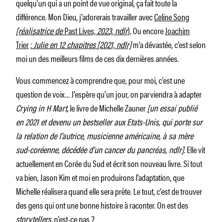
quelqu’un qui a un point de vue original, ça fait toute la
différence. Mon Dieu, j’adorerais travailler avec
Celine Song
[réalisatrice de
Past Lives,
2023, ndlr
]
.
Ou encore
Joachim
Trier
:
Julie en 12 chapitres
[2021, ndlr]
m’a dévastée, c’est selon
moi un des meilleurs films de ces dix dernières années.
Vous commencez à comprendre que, pour moi, c’est une
question de voix… J’espère qu’un jour, on parviendra à adapter
Crying in H Mart,
le livre de Michelle Zauner
[un essai publié
en 2021 et devenu un bestseller aux Etats-Unis, qui porte sur
la relation de l’autrice, musicienne américaine, à sa mère
sud-coréenne, décédée d’un cancer du pancréas, ndlr]
. Elle vit
actuellement en Corée du Sud et écrit son nouveau livre. Si tout
va bien, Jason Kim et moi en produirons l’adaptation, que
Michelle réalisera quand elle sera prête. Le tout, c’est de trouver
des gens qui ont une bonne histoire à raconter. On est des
storytellers
, n’est-ce pas ?