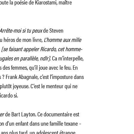
toute la poésie de Kiarostami, maître
Arrête-moi si tu peux
de Steven
du héros de mon livre,
L’homme aux mille
s
[se faisant appeler Ricardo, cet homme-
gales en parallèle, ndlr].
Ca m’interpelle,
 des femmes, qu’il joue avec le feu. En
? Frank Abagnale, c’est l’imposture dans
lutôt joyeuse. C’est le menteur qui ne
icardo si.
er
de Bart Layton. Ce documentaire est
tion d’un enfant dans une famille texane –
s ans plus tard, un adolescent étrange