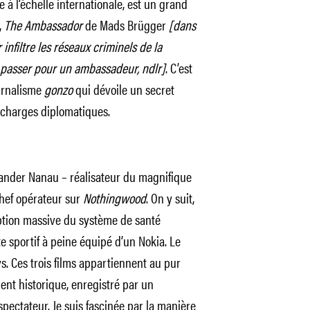
à l’échelle internationale, est un grand
,
The Ambassador
de Mads Brügger
[dans
infiltre les réseaux criminels de la
t passer pour un ambassadeur, ndlr]
. C’est
ournalisme
gonzo
qui dévoile un secret
s charges diplomatiques.
ander Nanau – réalisateur du magnifique
chef opérateur sur
Nothingwood
. On y suit,
uption massive du système de santé
e sportif à peine équipé d’un Nokia. Le
. Ces trois films appartiennent au pur
ent historique, enregistré par un
spectateur. Je suis fascinée par la manière