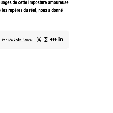
 rouages de cette imposture amoureuse
e les repères du réel, nous a donné
Par
Léa André-Sarreau