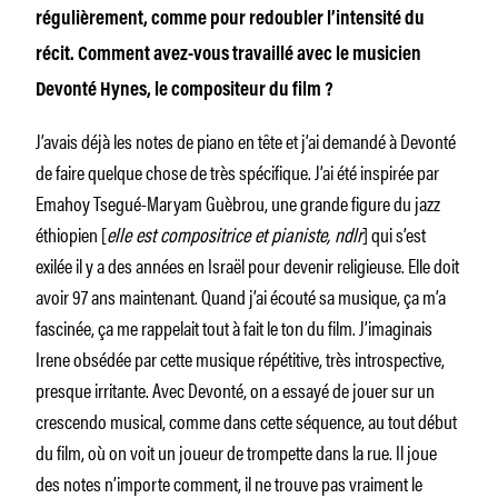
régulièrement, comme pour redoubler l’intensité du
récit. Comment avez-vous travaillé avec le musicien
Devonté Hynes, le compositeur du film ?
J’avais déjà les notes de piano en tête et j’ai demandé à Devonté
de faire quelque chose de très spécifique. J’ai été inspirée par
Emahoy Tsegué-Maryam Guèbrou, une grande figure du jazz
éthiopien [
elle est compositrice et pianiste, ndlr
] qui s’est
exilée il y a des années en Israël pour devenir religieuse. Elle doit
avoir 97 ans maintenant. Quand j’ai écouté sa musique, ça m’a
fascinée, ça me rappelait tout à fait le ton du film. J’imaginais
Irene obsédée par cette musique répétitive, très introspective,
presque irritante. Avec Devonté, on a essayé de jouer sur un
crescendo musical, comme dans cette séquence, au tout début
du film, où on voit un joueur de trompette dans la rue. Il joue
des notes n’importe comment, il ne trouve pas vraiment le