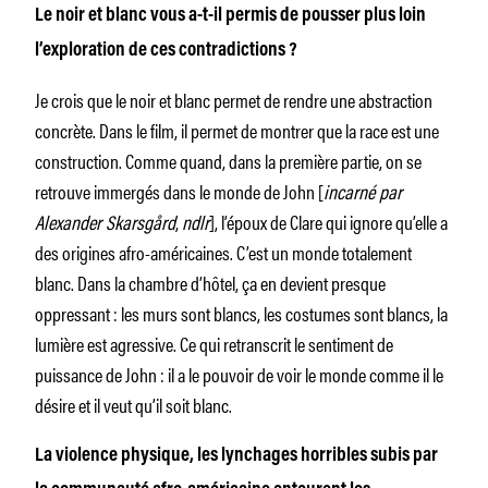
Le noir et blanc vous a-t-il permis de pousser plus loin
l’exploration de ces contradictions ?
Je crois que le noir et blanc permet de rendre une abstraction
concrète. Dans le film, il permet de montrer que la race est une
construction. Comme quand, dans la première partie, on se
retrouve immergés dans le monde de John [
incarné par
Alexander Skarsgård
,
ndlr
], l’époux de Clare qui ignore qu’elle a
des origines afro-américaines. C’est un monde totalement
blanc. Dans la chambre d’hôtel, ça en devient presque
oppressant : les murs sont blancs, les costumes sont blancs, la
lumière est agressive. Ce qui retranscrit le sentiment de
puissance de John : il a le pouvoir de voir le monde comme il le
désire et il veut qu’il soit blanc.
La violence physique, les lynchages horribles subis par