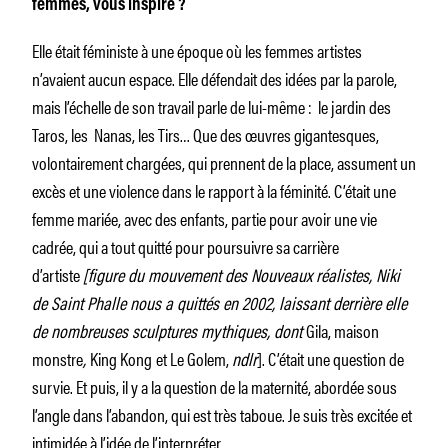
femmes, vous inspire ?
Elle était féministe à une époque où les femmes artistes
n’avaient aucun espace. Elle défendait des idées par la parole,
mais l’échelle de son travail parle de lui-même : le jardin des
Taros, les Nanas, les Tirs… Que des œuvres gigantesques,
volontairement chargées, qui prennent de la place, assument un
excès et une violence dans le rapport à la féminité. C’était une
femme mariée, avec des enfants, partie pour avoir une vie
cadrée, qui a tout quitté pour poursuivre sa carrière
d’artiste
[figure du mouvement des Nouveaux réalistes, Niki
de Saint Phalle nous a quittés en 2002, laissant derrière elle
de nombreuses sculptures mythiques, dont
Gila, maison
monstre
,
King Kong
et Le Golem,
ndlr
]. C’était une question de
survie. Et puis, il y a la question de la maternité, abordée sous
l’angle dans l’abandon, qui est très taboue. Je suis très excitée et
intimidée à l’idée de l’interpréter.