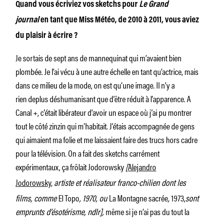
Quand vous écriviez vos sketchs pour
Le Grand
journal
en tant que Miss Météo, de 2010 à 2011, vous aviez
du plaisir à écrire ?
Je sortais de sept ans de mannequinat qui m’avaient bien
plombée. Je l’ai vécu à une autre échelle en tant qu’actrice, mais
dans ce milieu de la mode, on est qu’une image. Il n’y a
rien deplus déshumanisant que d’être réduit à l’apparence. A
Canal +, c’était libérateur d’avoir un espace où j’ai pu montrer
tout le côté zinzin qui m’habitait. J’étais accompagnée de gens
qui aimaient ma folie et me laissaient faire des trucs hors cadre
pour la télévision. On a fait des sketchs carrément
expérimentaux, ça frôlait Jodorowsky
[
Alejandro
Jodorowsky
,
artiste et réalisateur franco-chilien dont les
films, comme
El Topo
, 1970, ou
La Montagne sacrée
,
1973,
sont
emprunts d’ésotérisme, ndlr],
même si je n’ai pas du tout la