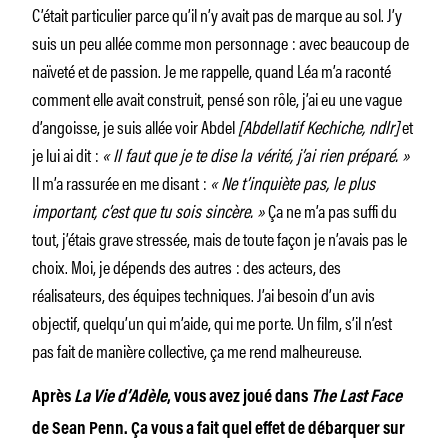
C’était particulier parce qu’il n’y avait pas de marque au sol. J’y
suis un peu allée comme mon personnage : avec beaucoup de
naïveté et de passion. Je me rappelle, quand Léa m’a raconté
comment elle avait construit, pensé son rôle, j’ai eu une vague
d’angoisse, je suis allée voir Abdel
[Abdellatif Kechiche, ndlr]
et
je lui ai dit :
« Il faut que je te dise la vérité, j’ai rien préparé. »
Il m’a rassurée en me disant :
« Ne t’inquiète pas, le plus
important, c’est que tu sois sincère. »
Ça ne m’a pas suffi du
tout, j’étais grave stressée, mais de toute façon je n’avais pas le
choix. Moi, je dépends des autres : des acteurs, des
réalisateurs, des équipes techniques. J’ai besoin d’un avis
objectif, quelqu’un qui m’aide, qui me porte. Un film, s’il n’est
pas fait de manière collective, ça me rend malheureuse.
Après
La Vie d’Adèle
, vous avez joué dans
The Last Face
de Sean Penn. Ça vous a fait quel effet de débarquer sur