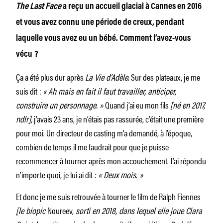
The Last Face
a reçu un accueil glacial à Cannes en 2016
et vous avez connu une période de creux, pendant
laquelle vous avez eu un bébé. Comment l’avez-vous
vécu ?
Ça a été plus dur après
La Vie d’Adèle.
Sur des plateaux, je me
suis dit :
« Ah mais en fait il faut travailler, anticiper,
construire un personnage. »
Quand j’ai eu mon fils
[né en 2017,
ndlr],
j’avais 23 ans, je n’étais pas rassurée, c’était une première
pour moi. Un direc­teur de casting m’a demandé, à l’époque,
combien de temps il me faudrait pour que je puisse
recommencer à tourner après mon accouchement. J’ai répondu
n’importe quoi, je lui ai dit :
« Deux mois. »
Et donc je me suis retrouvée à tourner le film de Ralph Fiennes
[le biopic
Noureev,
sorti en 2018, dans lequel elle joue Clara