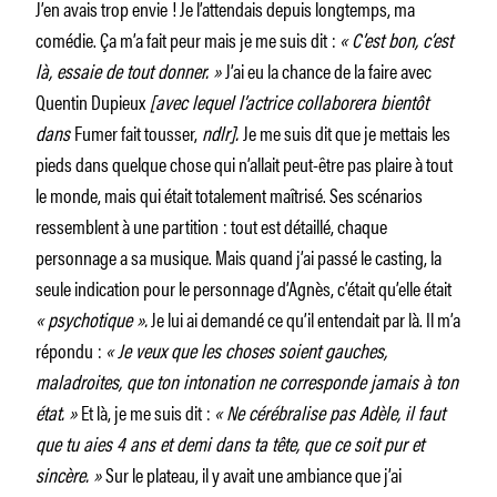
J’en avais trop envie ! Je l’attendais depuis longtemps, ma
comédie. Ça m’a fait peur mais je me suis dit :
« C’est bon, c’est
là, essaie de tout donner. »
J’ai eu la chance de la faire avec
Quentin Dupieux
[avec lequel l’actrice collaborera bientôt
dans
Fumer fait tousser,
ndlr].
Je me suis dit que je mettais les
pieds dans quelque chose qui n’allait peut-être pas plaire à tout
le monde, mais qui était totalement maîtrisé. Ses scénarios
ressemblent à une partition : tout est détaillé, chaque
personnage a sa musique. Mais quand j’ai passé le casting, la
seule indication pour le personnage d’Agnès, c’était qu’elle était
« psychotique ».
Je lui ai demandé ce qu’il entendait par là. Il m’a
répondu :
« Je veux que les choses soient gauches,
maladroites, que ton intonation ne corresponde jamais à ton
état. »
Et là, je me suis dit :
« Ne cérébralise pas Adèle, il faut
que tu aies 4 ans et demi dans ta tête, que ce soit pur et
sincère. »
Sur le plateau, il y avait une ambiance que j’ai