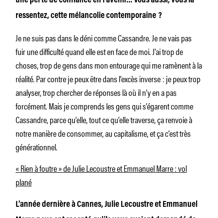
une perte de confiance en l’avenir… Vous aussi, vous la
ressentez, cette mélancolie contemporaine ?
Je ne suis pas dans le déni comme Cassandre. Je ne vais pas
fuir une difficulté quand elle est en face de moi. J’ai trop de
choses, trop de gens dans mon entourage qui me ramènent à la
réalité. Par contre je peux être dans l’excès inverse : je peux trop
analyser, trop chercher de réponses là où il n’y en a pas
forcément. Mais je comprends les gens qui s’égarent comme
Cassandre, parce qu’elle, tout ce qu’elle traverse, ça renvoie à
notre manière de consommer, au capitalisme, et ça c’est très
générationnel.
« Rien à foutre » de Julie Lecoustre et Emmanuel Marre : vol
plané
L’année dernière à Cannes, Julie Lecoustre et Emmanuel