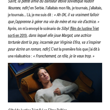
Saint, la petite amie du danseur étoile soviétique Rudolf
Noureev, ndlr]
en Serbie. J’allaitais mon fils, je tournais, j’allaitais,
je tournais… Là, je me suis dit :
« Ah OK, il va vraiment falloir
que j’apprenne à gérer ma vie de mère et ma vie d’actrice. »
Après, on m’a envoyé le scénario de
Sibyl [
film de Justine Triet
sorti en 2019
, dans lequel elle joue Margot, une actrice
torturée dont la psy, incarnée par Virginie Efira, va s’inspirer
pour écrire un roman, ndlr].
C’est la première fois que j’ai dit à
une réalisatrice :
« Franchement, ce rôle, je le veux trop. »
Sibyl
de Justine Triet © Les Films Pelléas