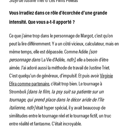
Vous irradiez dans ce rôle d’écorchée d’une grande
intensité. Que vous a-t-il apporté ?
Ce que j’aime trop dans le personnage de Margot, c’est qu’on
peut la lire différemment. Y a un côté vicieux, calculateur, mais en
même temps, elle est dépassée. Comme Adèle
[son
personnage dans
La Vie d’Adèle,
ndlr],
elle a besoin d’être
aimée. J’ai adoré aussi la méthode de travail de Justine Triet.
C’est quelqu’un de généreux, d’impulsif. Et puis avoir
Virginie
Efira comme partenaire
, c’était trop bien. Le tournage à
Stromboli
[dans le film, la psy suit sa patiente sur un
tournage, qui prend place dans le décor aride de l’île
italienne, ndlr]
était hyper spécial, il y avait beaucoup de
similitudes entre le tournage réel et le tournage fictif, un truc
entre réalité et fantasme. C’était incroyable.