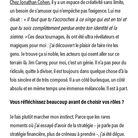
Chez Jonathan Cohen
, il y a un espace de créativité sans limite,
un besoin de s’amuser qui n’empêche pas l’exigence. Lui me
disait :
« Il faut que tu t’accroches à ce singe qui est en toi et
que tu sois complètement perdue entre ton identité et la
sienne. »
Ces deux tournages, ils ont été ultra révélateurs et
magiques pour moi : j’ai découvert le plaisir de faire rire les
gens. Je trouve ça si noble, les acteurs qui osent aller sur ce
terrain-là. Jim Carrey, pour moi, c’est un génie. Il n’a pas peur du
ridicule, quitte à diviser, il est toujours dans quelque chose d’à la
fois sincère et de très composé. Il a un côté burlesque, un côté
absolu et en même temps une immense mélancolie. Il est à part.
Vous réfléchissez beaucoup avant de choisir vos rôles ?
Je fais plutôt marcher mon instinct. Parce que les rares
moments où j’ai essayé d’avoir de la stratégie – je parle pas de
stratégie financière, plus de créneau à prendre –, j’ai été déçue.