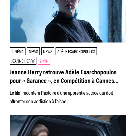
CINÉMA
NEWS
NEWS
ADÈLE EXARCHOPOULOS
JEANNE HERRY
2 MIN
Jeanne Herry retrouve Adèle Exarchopoulos
pour « Garance », en Compétition à Cannes
2026
Le film racontera l'histoire d'une apprentie actrice qui doit
affronter son addiction à l'alcool.