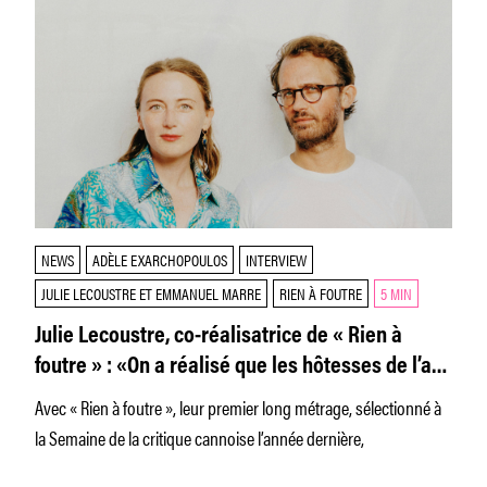
NEWS
ADÈLE EXARCHOPOULOS
INTERVIEW
JULIE LECOUSTRE ET EMMANUEL MARRE
RIEN À FOUTRE
5 MIN
Julie Lecoustre, co-réalisatrice de « Rien à
foutre » : «On a réalisé que les hôtesses de l’air
fuyaient toutes quelque chose : une rupture, un
Avec « Rien à foutre », leur premier long métrage, sélectionné à
deuil… »
la Semaine de la critique cannoise l’année dernière,