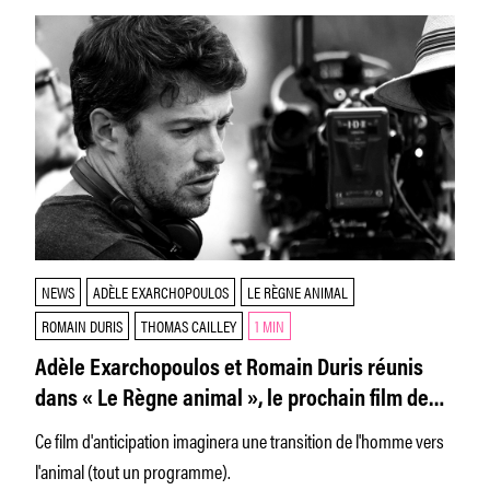
NEWS
ADÈLE EXARCHOPOULOS
LE RÈGNE ANIMAL
ROMAIN DURIS
THOMAS CAILLEY
1 MIN
Adèle Exarchopoulos et Romain Duris réunis
dans « Le Règne animal », le prochain film de
Thomas Cailley
Ce film d'anticipation imaginera une transition de l'homme vers
l'animal (tout un programme).