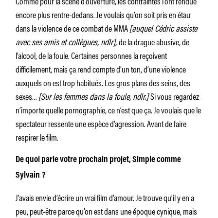
Comme pour la scène d’ouverture, les contraintes l’ont rendue
encore plus rentre-dedans. Je voulais qu’on soit pris en étau
dans la violence de ce combat de MMA
[auquel Cédric assiste
avec ses amis et collègues, ndlr],
de la drague abusive, de
l’alcool, de la foule. Certaines personnes la reçoivent
difficilement, mais ça rend compte d’un ton, d’une violence
auxquels on est trop habitués. Les gros plans des seins, des
sexes…
[Sur les femmes dans la foule, ndlr.]
Si vous regardez
n’importe quelle pornographie, ce n’est que ça. Je voulais que le
spectateur ressente une espèce d’agression. Avant de faire
respirer le film.
De quoi parle votre prochain projet, Simple comme
Sylvain ?
J’avais envie d’écrire un vrai film d’amour. Je trouve qu’il y en a
peu, peut-être parce qu’on est dans une époque cynique, mais