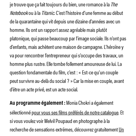
je trouve que ça fait toujours du bien, une romance à la
The
Notebook
ou à la
Titanic.
C’est l’histoire d’une femme au début
de la quarantaine qui vit depuis une dizaine d’années avec un
homme. Ils ont un rapport assez agréable mais plutôt
platonique, qui passe beaucoup par l’image sociale. Ils n’ont pas
d’enfants, mais achètent une maison de campagne. L’héroïne y
va pour rencontrer l’entrepreneur qui s’occupe des travaux, un
homme plus rustre. Elle tombe follement amoureuse de lui. La
question fondamentale du film, c’est : « Est-ce qu’un couple
peut survivre au-delà du social ? » Car la mise en couple, avant
d’être un acte privé, est un acte social.
Monia Chokri a également
Au programme également :
sélectionné p
our vous ses films préférés de notre catalogue
. Et
si vous voulez voir Melvil Poupaud en photographe à la
recherche de sensations extrêmes, découvrez gratuitement
Un