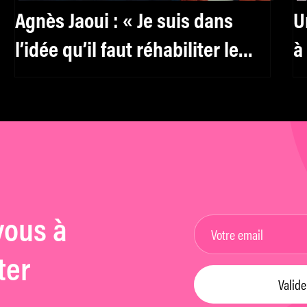
Agnès Jaoui : « Je suis dans
U
l’idée qu’il faut réhabiliter le
à
féminin, y compris pour les
a
hommes »
vous à
ter