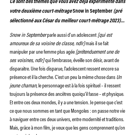
Ce sont des thèmes que vous avez déjà expérimenté dans
votre deuxième court-métrage
Snow in September
(pré
sélectionné aux César du meilleur court-métrage 2023)…
Snow in September
parle aussi d’un adolescent
[qui est
amoureux de sa voisine de classe, ndlr]
mais il se fait
manipuler par une femme plus agée
[prétenduement une de
ses voisines, ndlr]
qui l’embrasse, éveille son désir, avant de
disparaitre. Une fois disparue, l’adolescent ressent encore sa
présence et il la cherche. C’est un peu la même chose dans
Un
jeune chaman
, le personnage est à la fois spirituel – il ressent
toujours la présence des ancêtres quoiqu’il fasse – et physique.
Et entre ces deux mondes, il y a une tension. Je pense que c’est
ce que nous sommes en tant que Mongoles : on passe notre vie
à naviguer entre ces deux univers, entre modernité et traditions.
Mais, grâce à mon film, je veux que les gens comprennent qu’on