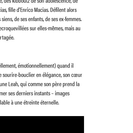
re, des kibboutz de son adolescence, de
s, fille d’Enrico Macias. Défilent alors
s siens, de ses enfants, de ses ex-femmes.
ecroquevillées sur elles-mêmes, mais au
rtagée.
mellement, émotionnellement) quand il
e sourire-bouclier en élégance, son cœur
 jeune Leah, qui comme son père prend la
mer ses derniers instants – images
able à une étreinte éternelle.