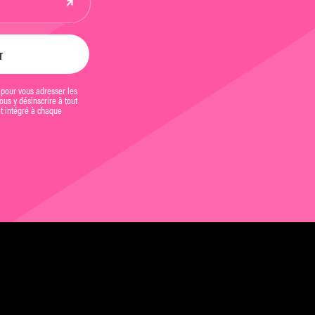
 pour vous adresser les
us y désinscrire à tout
et intégré à chaque