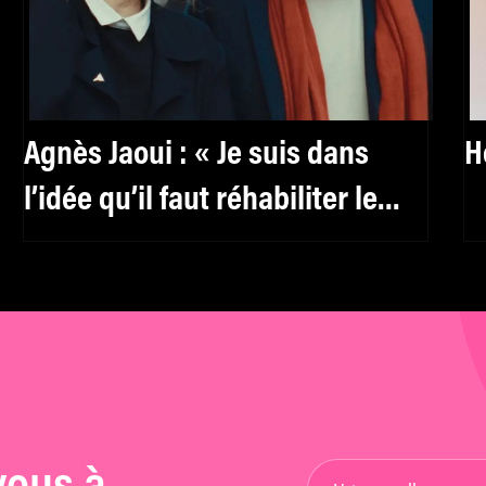
Agnès Jaoui : « Je suis dans
H
l’idée qu’il faut réhabiliter le
féminin, y compris pour les
hommes »