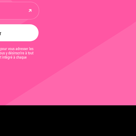
 pour vous adresser les
us y désinscrire à tout
et intégré à chaque