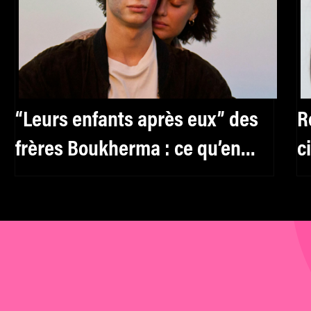
“Leurs enfants après eux” des
R
frères Boukherma : ce qu’en
c
pensent les critiques sur X
a