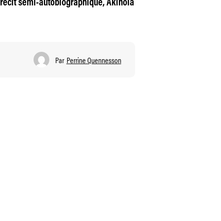
u récit semi-autobiographique, Akinola
Par
Perrine Quennesson