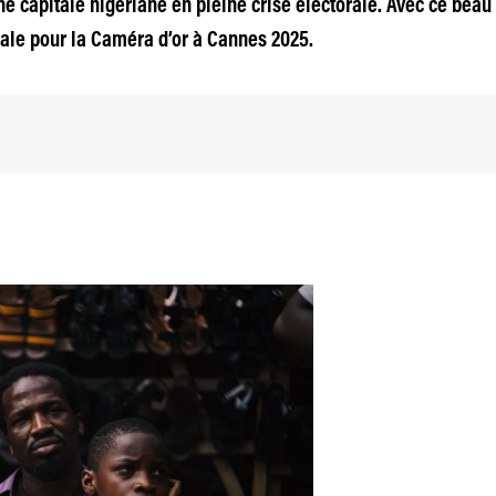
nne capitale nigériane en pleine crise électorale. Avec ce bea
iale pour la Caméra d’or à Cannes 2025.