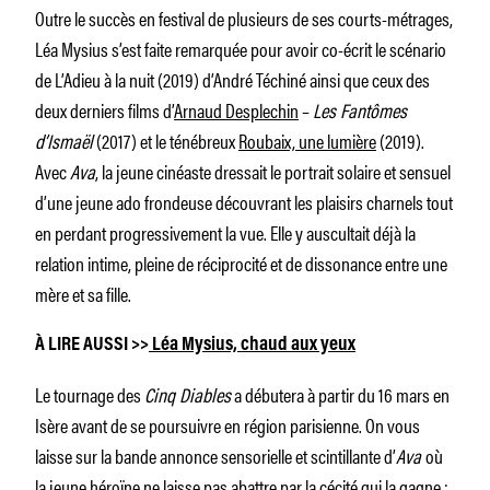
Outre le succès en festival de plusieurs de ses courts-métrages,
Léa Mysius s’est faite remarquée pour avoir co-écrit le scénario
de
L’Adieu à la nuit
(2019) d’André Téchiné ainsi que ceux des
deux derniers films d’
Arnaud Desplechin
–
Les Fantômes
d’Ismaël
(2017) et le ténébreux
Roubaix, une lumière
(2019).
Avec
Ava
, la jeune cinéaste dressait le portrait solaire et sensuel
d’une jeune ado frondeuse découvrant les plaisirs charnels tout
en perdant progressivement la vue. Elle y auscultait déjà la
relation intime, pleine de réciprocité et de dissonance entre une
mère et sa fille.
À LIRE AUSSI >>
Léa Mysius, chaud aux yeux
Le tournage des
Cinq Diables
a débutera à partir du 16 mars en
Isère avant de se poursuivre en région parisienne. On vous
laisse sur la bande annonce sensorielle et scintillante d’
Ava
où
la jeune héroïne ne laisse pas abattre par la cécité qui la gagne :