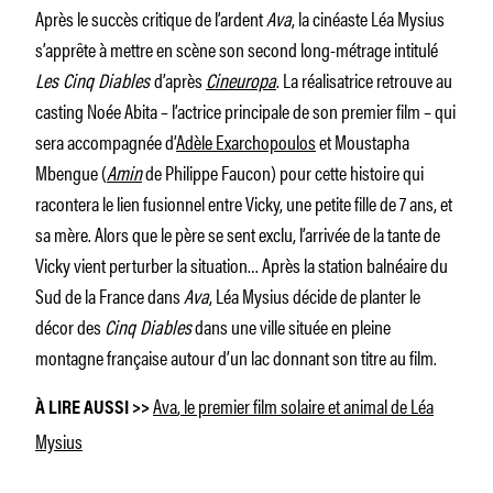
Après le succès critique de l’ardent
Ava
, la cinéaste Léa Mysius
s’apprête à mettre en scène son second long-métrage intitulé
Les Cinq Diables
d’après
Cineuropa
. La réalisatrice retrouve au
casting Noée Abita – l’actrice principale de son premier film – qui
sera accompagnée d’
Adèle Exarchopoulos
et Moustapha
Mbengue (
Amin
de Philippe Faucon) pour cette histoire qui
racontera le lien fusionnel entre Vicky, une petite fille de 7 ans, et
sa mère. Alors que le père se sent exclu, l’arrivée de la tante de
Vicky vient perturber la situation… Après la station balnéaire du
Sud de la France dans
Ava
, Léa Mysius décide de planter le
décor des
Cinq Diables
dans une ville située en pleine
montagne française autour d’un lac donnant son titre au film.
Ava
, le premier film solaire et animal de Léa
À LIRE AUSSI >>
Mysius