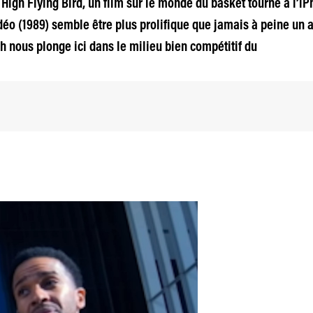
igh Flying Bird, un film sur le monde du basket tourné à l’iPh
éo (1989) semble être plus prolifique que jamais à peine un a
gh nous plonge ici dans le milieu bien compétitif du