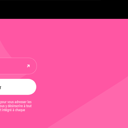
extes d’Antonin Artaud
 pour vous adresser les
us y désinscrire à tout
et intégré à chaque