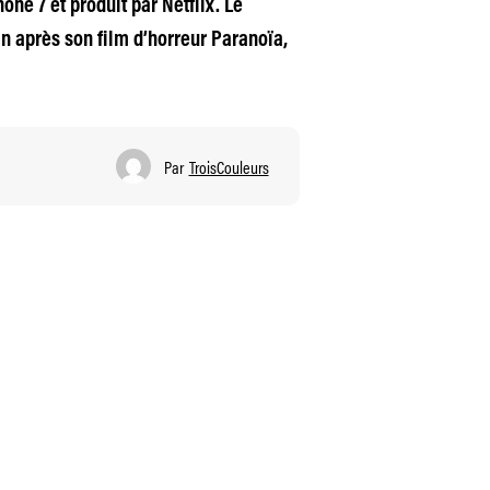
one 7 et produit par Netflix. Le
n après son film d’horreur Paranoïa,
Par
TroisCouleurs