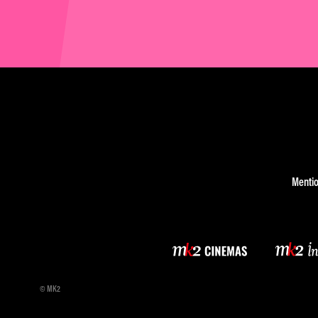
Mentio
© MK2