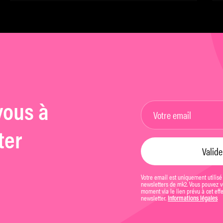
Justin Kurzel
t
vous à
ter
Votre email est uniquement utilisé
newsletters de mk2. Vous pouvez vo
moment via le lien prévu à cet eff
newsletter.
Informations légales