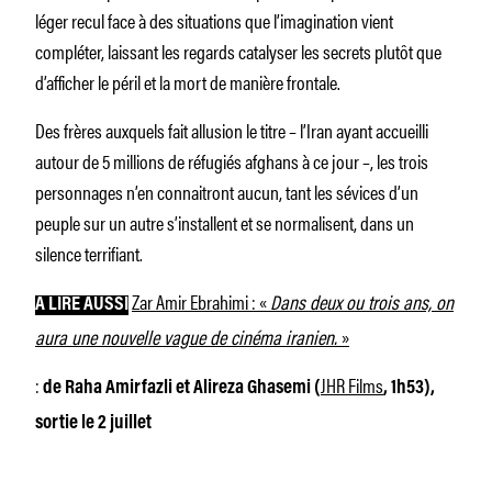
léger recul face à des situations que l’imagination vient
compléter, laissant les regards catalyser les secrets plutôt que
d’afficher le péril et la mort de manière frontale.
Des frères auxquels fait allusion le titre – l’Iran ayant accueilli
autour de 5 millions de réfugiés afghans à ce jour –, les trois
personnages n’en connaitront aucun, tant les sévices d’un
peuple sur un autre s’installent et se normalisent, dans un
silence terrifiant.
Zar Amir Ebrahimi : «
Dans deux ou trois ans, on
A LIRE AUSSI
aura une nouvelle vague de cinéma iranien.
»
:
JHR Films
de Raha Amirfazli et Alireza Ghasemi (
, 1h53),
sortie le 2 juillet