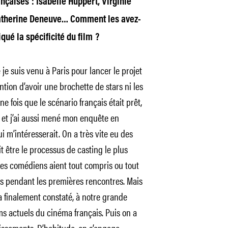
nçaises : Isabelle Huppert, Virginie
 Catherine Deneuve… Comment les avez-
qué la spécificité du film ?
e suis venu à Paris pour lancer le projet
ention d’avoir une brochette de stars ni les
 fois que le scénario français était prêt,
s et j’ai aussi mené mon enquête en
i m’intéresserait. On a très vite eu des
t être le processus de casting le plus
les comédiens aient tout compris ou tout
ns pendant les premières rencontres. Mais
n a finalement constaté, à notre grande
ms actuels du cinéma français. Puis on a
cissements. D’habitude, on s’engage