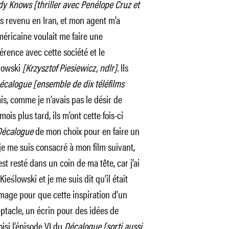
y Knows [thriller avec Penélope Cruz et
is revenu en Iran, et mon agent m’a
éricaine voulait me faire une
érence avec cette société et le
ślowski
[Krzysztof Piesiewicz, ndlr].
Ils
écalogue [ensemble de dix téléfilms
s, comme je n’avais pas le désir de
ois plus tard, ils m’ont cette fois-ci
Décalogue
de mon choix pour en faire un
 je me suis consacré à mon film suivant,
’est resté dans un coin de ma tête, car j’ai
eślowski et je me suis dit qu’il était
mage pour que cette inspiration d’un
tacle, un écrin pour des idées de
isi l’épisode VI du
Décalogue [sorti aussi