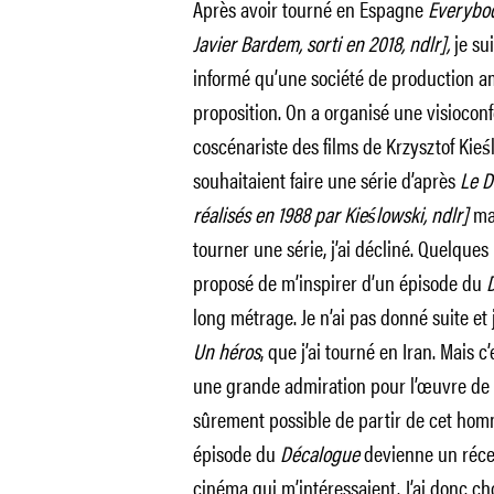
Après avoir tourné en Espagne
Everybod
Javier Bardem, sorti en 2018, ndlr],
je su
informé qu’une société de production am
proposition. On a organisé une visioconf
coscénariste des films de Krzysztof Kie
souhaitaient faire une série d’après
Le D
réalisés en 1988 par Kieślowski, ndlr]
mai
tourner une série, j’ai décliné. Quelques m
proposé de m’inspirer d’un épisode du
long métrage. Je n’ai pas donné suite et
Un héros
, que j’ai tourné en Iran. Mais c
une grande admiration pour l’œuvre de Ki
sûrement possible de partir de cet hom
épisode du
Décalogue
devienne un récep
cinéma qui m’intéressaient. J’ai donc cho