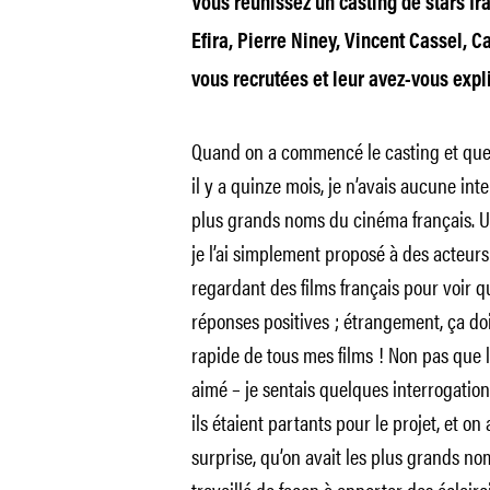
Vous réunissez un casting de stars fra
Efira, Pierre Niney, Vincent Cassel,
vous recrutées et leur avez-vous expli
Quand on a commencé le casting et que j
il y a quinze mois, je n’avais aucune int
plus grands noms du cinéma français. Une
je l’ai simplement proposé à des acteur
regardant des films français pour voir qu
réponses positives ; étrangement, ça doi
rapide de tous mes films ! Non pas que 
aimé – je sentais quelques interrogatio
ils étaient partants pour le projet, et o
surprise, qu’on avait les plus grands no
travaillé de façon à apporter des éclair