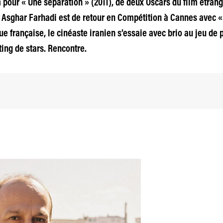
m pour « Une séparation » (2011), de deux Oscars du film étrang
, Asghar Farhadi est de retour en Compétition à Cannes avec « 
ue française, le cinéaste iranien s’essaie avec brio au jeu de
ing de stars. Rencontre.