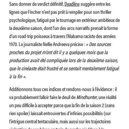
Sans donner de verdict définitif,
Deadline
suggère entre les
lignes que Fincher n’est pas prêt à rempiler pour son thriller
psychologique, fatigué par le tournage en extérieur ambitieux de
la deuxième saison, dont l’un des arcs narratifs prenait la forme
d’un road-trip poisseux à travers l’Alabama raciste des années
1970. La journaliste Nellie Andreeva précise :
« Des sources
proches du projet m’ont dit il y a quelques mois que la
production avait été compliquée lors de la deuxième saison,
que le cinéaste était frustré et se sentait mentalement fatigué
à la fin ».
Additionnons tous ces indices et rendons-nous à l’évidence : il
va probablement falloir faire le deuil de
Mindhunter
, une réalité
un peu difficile à accepter parce que la fin de la saison 2 (sans
rien spoiler) laissait entrouvertes d’infinies possibilités (sur
l’intrigue central tentaculaire, mais aussi sur les trajectoires
violentées de ses héros en train de perdre pied face à la