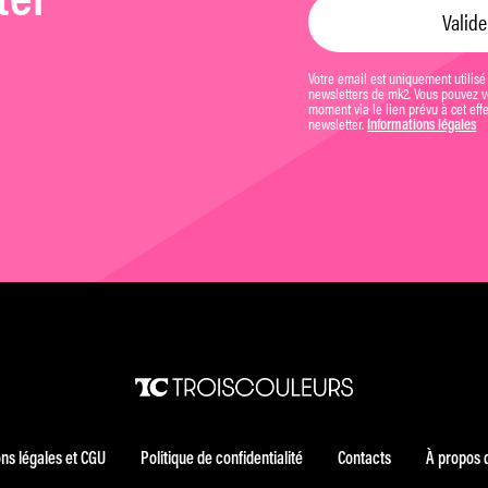
ter
Votre email est uniquement utilisé
newsletters de mk2. Vous pouvez vo
moment via le lien prévu à cet eff
newsletter.
Informations légales
ns légales et CGU
Politique de confidentialité
Contacts
À propos 