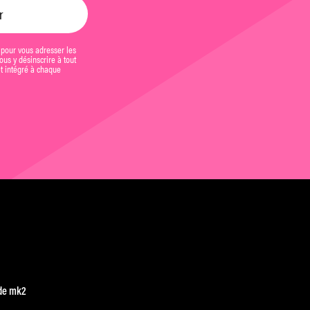
 pour vous adresser les
us y désinscrire à tout
et intégré à chaque
de mk2