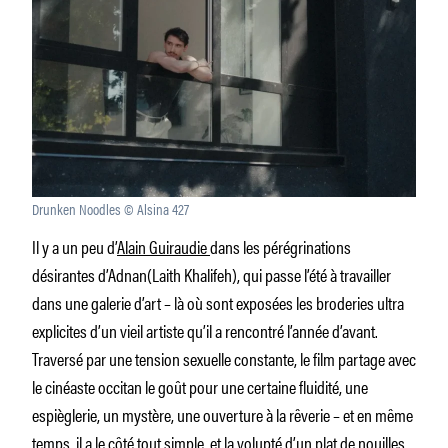
Drunken Noodles © Alsina 427
Il y a un peu d’
Alain Guiraudie
dans les pérégrinations
désirantes d’Adnan(Laith Khalifeh), qui passe l’été à travailler
dans une galerie d’art – là où sont exposées les broderies ultra
explicites d’un vieil artiste qu’il a rencontré l’année d’avant.
Traversé par une tension sexuelle constante, le film partage avec
le cinéaste occitan le goût pour une certaine fluidité, une
espièglerie, un mystère, une ouverture à la rêverie – et en même
temps, il a le côté tout simple, et la volupté d’un plat de nouilles.