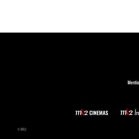
Mentio
© MK2