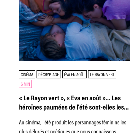
CINÉMA
DÉCRYPTAGE
ÉVA EN AOÛT
LE RAYON VERT
6 MIN
« Le Rayon vert », « Eva en août »… Les
héroïnes paumées de l’été sont-elles les
meilleures ?
Au cinéma, l'été produit les personnages féminins les
plus délurés et poétiques que nous connaissons.