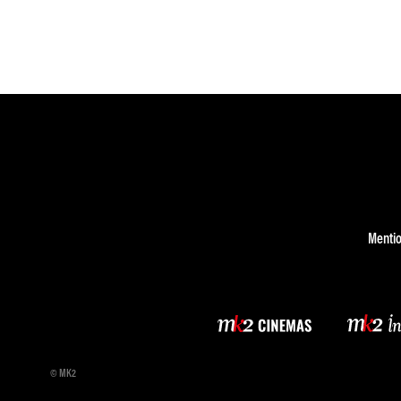
Mentio
© MK2