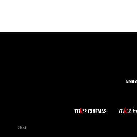
Mentio
© MK2