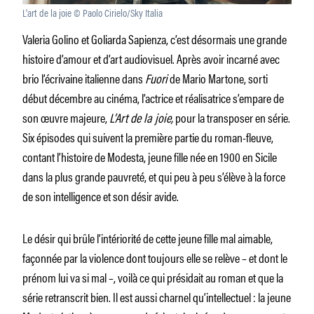
L'art de la joie © Paolo Cirielo/Sky Italia
Valeria Golino et Goliarda Sapienza, c’est désormais une grande
histoire d’amour et d’art audiovisuel. Après avoir incarné avec
brio l’écrivaine italienne dans
Fuori
de Mario Martone, sorti
début décembre au cinéma, l’actrice et réalisatrice s’empare de
son œuvre majeure,
L’Art de la joie,
pour la transposer en série.
Six épisodes qui suivent la première partie du roman-fleuve,
contant l’histoire de Modesta, jeune fille née en 1900 en Sicile
dans la plus grande pauvreté, et qui peu à peu s’élève à la force
de son intelligence et son désir avide.
Le désir qui brûle l’intériorité de cette jeune fille mal aimable,
façonnée par la violence dont toujours elle se relève – et dont le
prénom lui va si mal –, voilà ce qui présidait au roman et que la
série retranscrit bien. Il est aussi charnel qu’intellectuel : la jeune