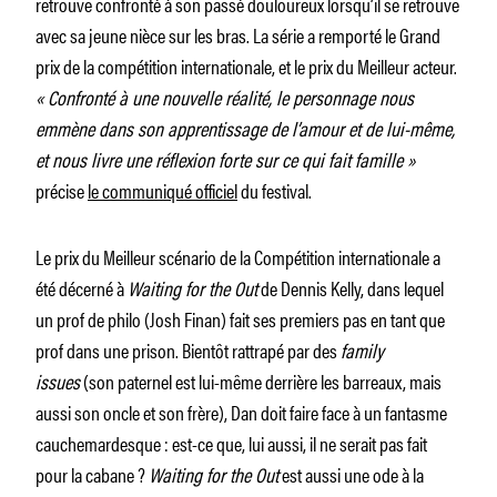
retrouve confronté à son passé douloureux lorsqu’il se retrouve
avec sa jeune nièce sur les bras. La série a remporté le Grand
prix de la compétition internationale, et le prix du Meilleur acteur.
« Confronté à une nouvelle réalité, le personnage nous
emmène dans son apprentissage de l’amour et de lui-même,
et nous livre une réflexion forte sur ce qui fait famille »
précise
le communiqué officiel
du festival.
Le prix du Meilleur scénario de la Compétition internationale a
été décerné à
Waiting for the Out
de Dennis Kelly, dans lequel
un prof de philo (Josh Finan) fait ses premiers pas en tant que
prof dans une prison. Bientôt rattrapé par des
family
issues
(son paternel est lui-même derrière les barreaux, mais
aussi son oncle et son frère), Dan doit faire face à un fantasme
cauchemardesque : est-ce que, lui aussi, il ne serait pas fait
pour la cabane ?
Waiting for the Out
est aussi une ode à la