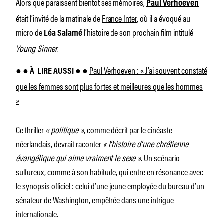
Alors que paraissent bientôt ses mémoires,
Paul Verhoeven
était l’invité de la matinale de
France Inter
, où il a évoqué au
micro de
l’histoire de son prochain film intitulé
Léa Salamé
Young Sinner
.
Paul Verhoeven : « J’ai souvent constaté
● ● À
LIRE AUSSI ● ●
que les femmes sont plus fortes et meilleures que les hommes
»
Ce thriller
« politique »
, comme décrit par le cinéaste
néerlandais, devrait raconter
« l’histoire d’une chrétienne
évangélique qui aime vraiment le sexe »
. Un scénario
sulfureux, comme à son habitude, qui entre en résonance avec
le synopsis officiel : celui d’une jeune employée du bureau d’un
sénateur de Washington, empêtrée dans une intrigue
internationale.