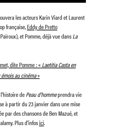
ouvera les acteurs Karin Viard et Laurent
pop française,
Eddy de Pretto
 Pairoux), et Pomme, déjà vue dans
La
met, dite Pomme : «
Laetitia Casta en
is émois au cinéma
»
l’histoire de
Peau d’homme
prendra vie
e à partir du 23 janvier dans une mise
ée par des chansons de Ben Mazué, et
Calamy. Plus d’infos
ici
.