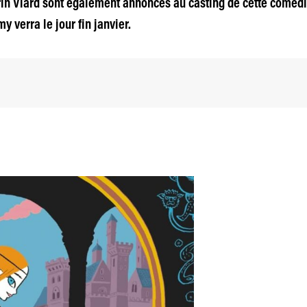
in Viard sont également annoncés au casting de cette comédi
 verra le jour fin janvier.