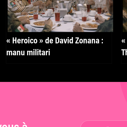
« Heroico » de David Zonana :
«
manu militari
T