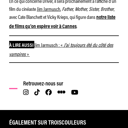
En ce qui concerne Driver, il sera prochainement à l’affiche d’un
film du cinéaste
Jim Jarmusch
,
Father, Mother, Sister, Brother
,
avec Cate Blanchett et Vicky Krieps, qui figure dans
notre liste
.
de films qu’on espère voir à Cannes
Jim Jarmusch : «
J’ai toujours été du côté des
À LIRE AUSSI
vampires
»
Retrouvez-nous sur
ÉGALEMENT SUR TROISCOULEURS