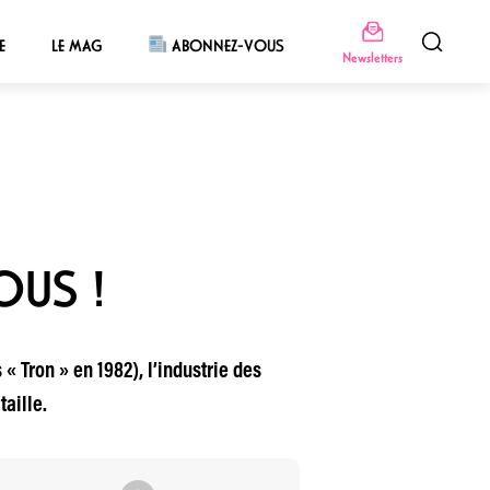
E
LE MAG
ABONNEZ-VOUS
Newsletters
OUS !
s « Tron » en 1982), l’industrie des
aille.