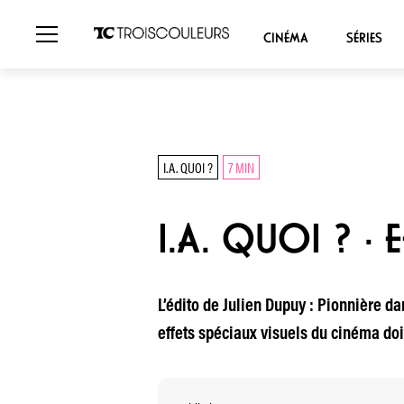
CINÉMA
SÉRIES
I.A. QUOI ?
7 MIN
I.A. QUOI ? ·
L’édito de Julien Dupuy : Pionnière dans
effets spéciaux visuels du cinéma doit