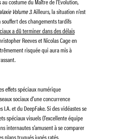
 au costume du Maître de l’Évolution,
alaxie
Volume 3
. Ailleurs, la situation n’est
 souffert des changements tardifs
éciaux a dû terminer dans des délais
hristopher Reeves et Nicolas Cage en
rêmement risquée qui aura mis à
rassant.
des effets spéciaux numérique
éseaux sociaux d’une concurrence
 I.A. et du DeepFake. Si des vidéastes se
ets spéciaux visuels (l’excellente équipe
tains internautes s’amusent à se comparer
des plans truqués jugés ratés.