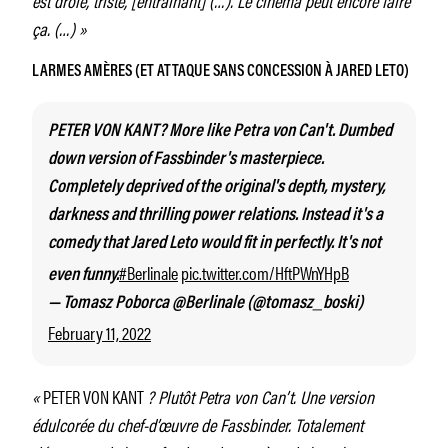
ça. (…) »
LARMES AMÈRES (ET ATTAQUE SANS CONCESSION À JARED LETO)
PETER VON KANT? More like Petra von Can't. Dumbed
down version of Fassbinder's masterpiece.
Completely deprived of the original's depth, mystery,
darkness and thrilling power relations. Instead it's a
comedy that Jared Leto would fit in perfectly. It's not
#Berlinale
pic.twitter.com/HftPWnYHpB
even funny.
— Tomasz Poborca @Berlinale (@tomasz_boski)
February 11, 2022
«
PETER VON KANT
? Plutôt Petra von Can’t. Une version
édulcorée du chef-d’œuvre de Fassbinder. Totalement