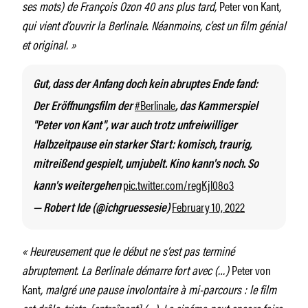
ses mots) de François Ozon 40 ans plus tard,
Peter von Kant
,
qui vient d’ouvrir la Berlinale. Néanmoins, c’est un film génial
et original. »
Gut, dass der Anfang doch kein abruptes Ende fand:
#Berlinale
Der Eröffnungsfilm der
, das Kammerspiel
"Peter von Kant", war auch trotz unfreiwilliger
Halbzeitpause ein starker Start: komisch, traurig,
mitreißend gespielt, umjubelt. Kino kann's noch. So
pic.twitter.com/regKjl08o3
kann's weitergehen
February 10, 2022
— Robert Ide (@ichgruessesie)
« Heureusement que le début ne s’est pas terminé
abruptement. La Berlinale démarre fort avec (…)
Peter von
Kant
, malgré une pause involontaire à mi-parcours : le film
est drôle, triste, [entraînant] (…). Le cinéma peut encore faire