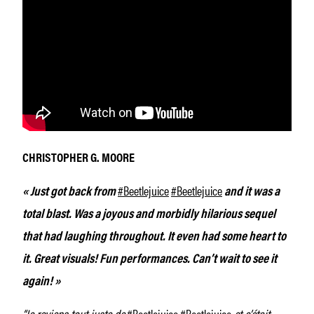
CHRISTOPHER G. MOORE
#Beetlejuice
#Beetlejuice
« Just got back from
and it was a
total blast. Was a joyous and morbidly hilarious sequel
that had laughing throughout. It even had some heart to
it. Great visuals! Fun performances. Can’t wait to see it
again! »
“Je reviens tout juste de
#Beetlejuice #Beetlejuice
et c’était