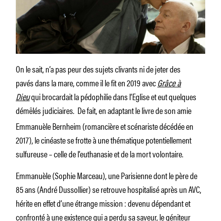
On le sait, n’a pas peur des sujets clivants ni de jeter des
pavés dans la mare, comme il le fit en 2019 avec
Grâce à
Dieu
qui brocardait la pédophilie dans l’Eglise et eut quelques
démêlés judiciaires.
De fait, en adaptant le livre de son amie
Emmanuèle Bernheim (romancière et scénariste décédée en
2017), le cinéaste se frotte à une thématique potentiellement
sulfureuse – celle de l’euthanasie et de la mort volontaire.
Emmanuèle (Sophie Marceau), une Parisienne dont le père de
85 ans (André Dussollier) se retrouve hospitalisé après un AVC,
hérite en effet d’une étrange mission : devenu dépendant et
confronté à une existence qui a perdu sa saveur, le géniteur