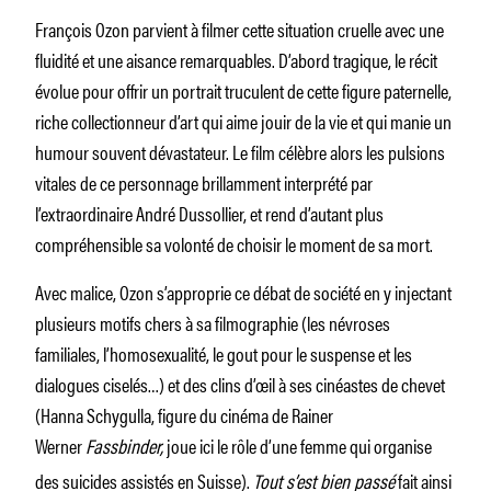
François Ozon parvient à filmer cette situation cruelle avec une
fluidité et une aisance remarquables. D’abord tragique, le récit
évolue pour offrir un portrait truculent de cette figure paternelle,
riche collectionneur d’art qui aime jouir de la vie et qui manie un
humour souvent dévastateur. Le film célèbre alors les pulsions
vitales de ce personnage brillamment interprété par
l’extraordinaire André Dussollier, et rend d’autant plus
compréhensible sa volonté de choisir le moment de sa mort.
Avec malice, Ozon s’approprie ce débat de société en y injectant
plusieurs motifs chers à sa filmographie (les névroses
familiales, l’homosexualité, le gout pour le suspense et les
dialogues ciselés…) et des clins d’œil à ses cinéastes de chevet
(Hanna Schygulla, figure du cinéma de Rainer
Werner
Fassbinder,
joue ici le rôle d’une femme qui organise
des suicides assistés en Suisse).
Tout s’est bien passé
fait ainsi