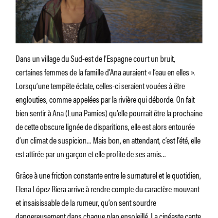
Dans un village du Sud-est de l’Espagne court un bruit,
certaines femmes de la famille d’Ana auraient « l’eau en elles ».
Lorsqu’une tempête éclate, celles-ci seraient vouées à être
englouties, comme appelées par la rivière qui déborde. On fait
bien sentir à Ana (Luna Pamies) qu’elle pourrait être la prochaine
de cette obscure lignée de disparitions, elle est alors entourée
d’un climat de suspicion… Mais bon, en attendant, c’est l’été, elle
est attirée par un garçon et elle profite de ses amis…
Grâce à une friction constante entre le surnaturel et le quotidien,
Elena López Riera arrive à rendre compte du caractère mouvant
et insaisissable de la rumeur, qu’on sent sourdre
dangereusement dans chaque plan ensoleillé. La cinéaste capte