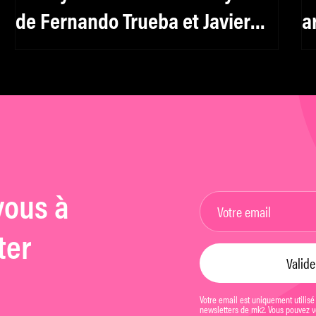
de Fernando Trueba et Javier
a
Mariscal : à la recherche du
d
jazzman disparu
vous à
ter
Votre email est uniquement utilisé
newsletters de mk2. Vous pouvez vo