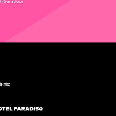
et intégré à chaque
de mk2