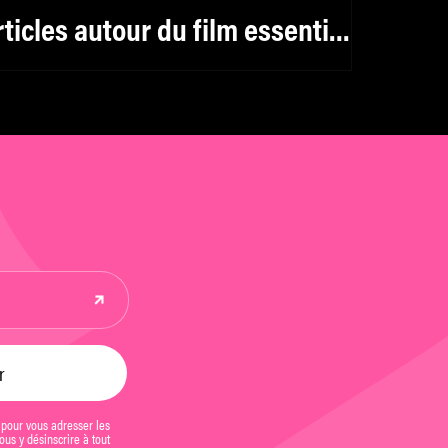
rticles autour du film essentiel
e Christine Angot
 pour vous adresser les
us y désinscrire à tout