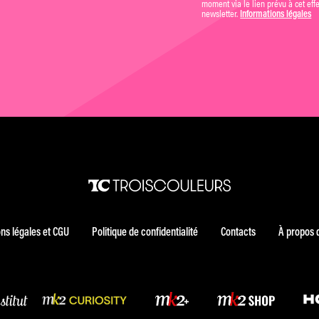
moment via le lien prévu à cet eff
newsletter.
Informations légales
ns légales et CGU
Politique de confidentialité
Contacts
À propos 