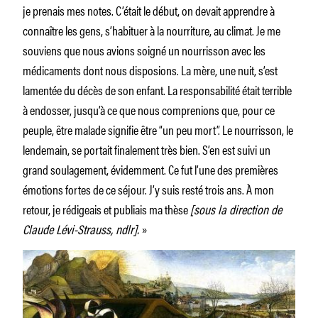
je prenais mes notes. C’était le début, on devait apprendre à
connaître les gens, s’habituer à la nourriture, au climat. Je me
souviens que nous avions soigné un nourrisson avec les
médicaments dont nous disposions. La mère, une nuit, s’est
lamentée du décès de son enfant. La responsabilité était terrible
à endosser, jusqu’à ce que nous comprenions que, pour ce
peuple, être malade signifie être “un peu mort”. Le nourrisson, le
lendemain, se portait finalement très bien. S’en est suivi un
grand soulagement, évidemment. Ce fut l’une des premières
émotions fortes de ce séjour. J’y suis resté trois ans. À mon
retour, je rédigeais et publiais ma thèse
[sous la direction de
Claude Lévi-Strauss, ndlr].
»