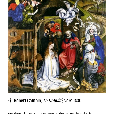
③
Robert Campin,
La Nativité
, vers 1430
peinture à l’huile sur bois, musée des Beaux-Arts de Dijon