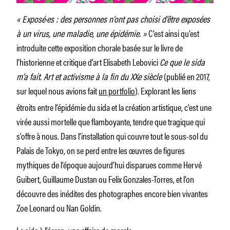
« Exposé·es : des personnes n’ont pas choisi d’être exposées
à un virus, une maladie, une épidémie. »
C’est ainsi qu’est
introduite cette exposition chorale basée sur le livre de
l’historienne et critique d’art Elisabeth Lebovici
Ce que le sida
m’a fait. Art et activisme à la fin du XXe siècle
(publié en 2017,
sur lequel nous avions fait
un portfolio
). Explorant les liens
étroits entre l’épidémie du sida et la création artistique, c’est une
virée aussi mortelle que flamboyante, tendre que tragique qui
s’offre à nous. Dans l’installation qui couvre tout le sous-sol du
Palais de Tokyo, on se perd entre les œuvres de figures
mythiques de l’époque aujourd’hui disparues comme Hervé
Guibert, Guillaume Dustan ou Felix Gonzales-Torres, et l’on
découvre des inédites des photographes encore bien vivantes
Zoe Leonard ou Nan Goldin.
Le sida à l’écran, une affaire de morale