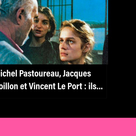
ichel Pastoureau, Jacques
oillon et Vincent Le Port : ils
ont dans le nouvel épisode de
k2 Curiosity