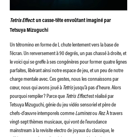
Tetris Effect
: un casse-tête envoûtant imaginé par
Tetsuya Mizuguchi
Un tétromino en forme de L chute lentement vers la base de
l’écran. Un renversement à 90 degrés, un pas chassé à droite, et
le voici qui se greffe à ses congénères pour former quatre lignes
parfaites, libérant ainsi notre espace de jeu, et un peu de notre
charge mentale avec. Ces gestes, nous les connaissons par
cœur, nous qui avons joué à
Tetris
jusqu’à pas d’heure. Alors
pourquoi rempiler? Parce que
Tetris Effect
est réalisé par
Tetsuya Mizuguchi, génie du jeu vidéo sensoriel et père de
chefs-d’œuvre intemporels comme
Lumines
ou
Rez
. À travers
vingt-sept thèmes musicaux, qui vont de l’eurodance
mainstream à la revisite electro de joyaux du classique, le