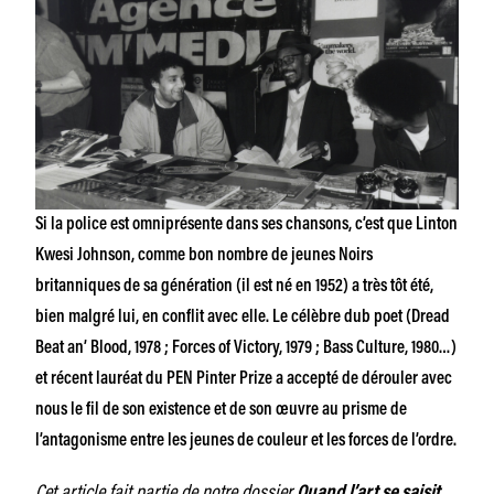
Si la police est omniprésente dans ses chansons, c’est que Linton
Kwesi Johnson, comme bon nombre de jeunes Noirs
britanniques
de sa génération (il est né en 1952) a très tôt été,
bien malgré lui, en conflit avec elle. Le célèbre dub poet (
Dread
Beat an’ Blood,
1978 ;
Forces of Victory,
1979 ;
Bass Culture,
1980…)
et récent lauréat du PEN Pinter Prize a accepté de dérouler avec
nous le fil de son existence et de son œuvre au prisme de
l’antagonisme
entre les jeunes de couleur et les forces de l’ordre.
Cet article fait partie de notre dossier
Quand l’art se saisit