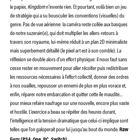
le papier,
Kingdom
n’invente rien. Et pourtant, voilà bien un jeu
de stratégie qui a su bousculer les conventions (visuelles) du
genre. Pas de vue aérienne: la caméra reste collée aux basques
de notre suzerain(e), qui doit multiplier les allers-retours à
travers son royaume, lui-même réduit à un plan 2D minimaliste
mais superbement détaillé (le pixel art est à son comble). La
réflexion se double alors d’un effort physique: il nous faut sans
cesse rester en mouvement pour aller récolter puis redistribuer
les ressources nécessaires à l’effort collectif, donner des ordres
à nos ouailles, repousser un ennemi de plus en plus vorace et,
enfin, réparer notre embarcation et quitter cette île maudite…
pour mieux refaire naufrage sur une nouvelle, encore plus vaste
et hostile. L’exercice a beau se répéter des heures durant,
l’intelligence et la tension dramatique que celui-ci implique sont
telles que l’on galoperait pour lui jusqu’au bout du monde.
Raw
Fury (PS4, One, PC, Switch)