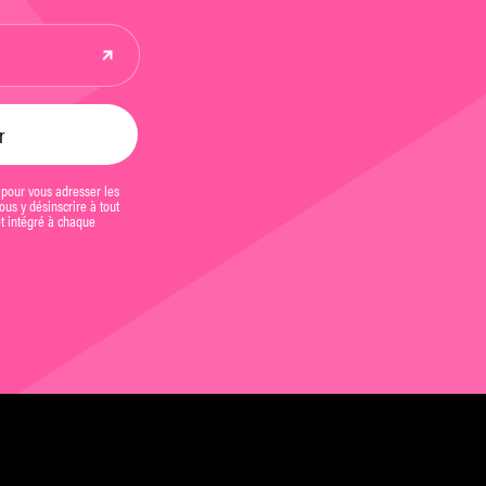
 pour vous adresser les
us y désinscrire à tout
et intégré à chaque