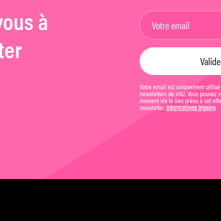
vous à
ter
Votre email est uniquement utilisé
newsletters de mk2. Vous pouvez vo
moment via le lien prévu à cet eff
newsletter.
Informations légales