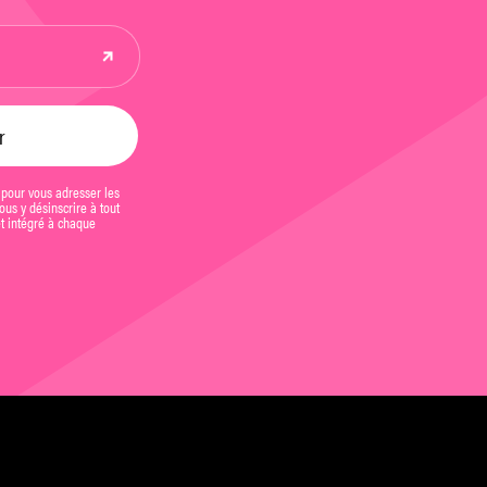
 pour vous adresser les
us y désinscrire à tout
et intégré à chaque