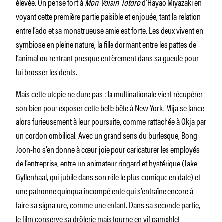
élevée. On pense fort à
Mon Voisin Totoro
d’Hayao Miyazaki en
voyant cette première partie paisible et enjouée, tant la relation
entre l’ado et sa monstrueuse amie est forte. Les deux vivent en
symbiose en pleine nature, la fille dormant entre les pattes de
l’animal ou rentrant presque entièrement dans sa gueule pour
lui brosser les dents.
Mais cette utopie ne dure pas : la multinationale vient récupérer
son bien pour exposer cette belle bête à New York. Mija se lance
alors furieusement à leur poursuite, comme rattachée à Okja par
un cordon ombilical. Avec un grand sens du burlesque, Bong
Joon-ho s’en donne à cœur joie pour caricaturer les employés
de l’entreprise, entre un animateur ringard et hystérique (Jake
Gyllenhaal, qui jubile dans son rôle le plus comique en date) et
une patronne quinqua incompétente qui s’entraîne encore à
faire sa signature, comme une enfant. Dans sa seconde partie,
le film conserve sa drôlerie mais tourne en vif pamphlet