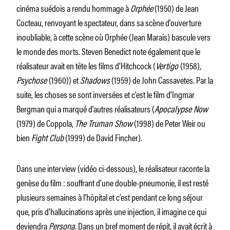
cinéma suédois a rendu hommage à
Orphée
(1950) de Jean
Cocteau, renvoyant le spectateur, dans sa scène d’ouverture
inoubliable, à cette scène où Orphée (Jean Marais) bascule vers
le monde des morts. Steven Benedict note également que le
réalisateur avait en tête les films d’Hitchcock (
Vertigo
(1958),
Psychose
(1960)) et
Shadows
(1959) de John Cassavetes. Par la
suite, les choses se sont inversées et c’est le film d’Ingmar
Bergman qui a marqué d’autres réalisateurs (
Apocalypse Now
(1979) de Coppola,
The Truman Show
(1998) de Peter Weir ou
bien
Fight Club
(1999) de David Fincher).
Dans une interview (vidéo ci-dessous), le réalisateur raconte la
genèse du film : souffrant d’une double-pneumonie, il est resté
plusieurs semaines à l’hôpital et c’est pendant ce long séjour
que, pris d’hallucinations après une injection, il imagine ce qui
deviendra
Persona.
Dans un bref moment de répit, il avait écrit à