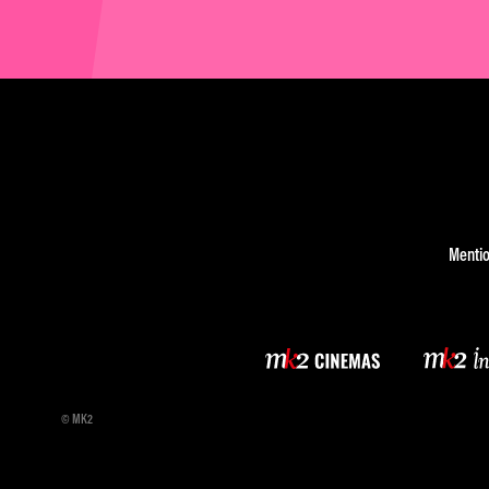
Mentio
© MK2