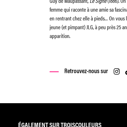
Guy de Maupassant,
Le Signe
(1886). On 
femme qui raconte à une amie sa fascina
en rentrant chez elle à pieds… On vous la
jeune (et pimpant) JLG, à peu près 25 ans
apparition.
Retrouvez-nous sur
ÉGALEMENT SUR TROISCOULEURS