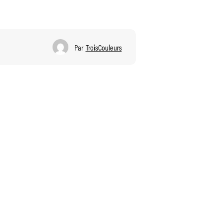
Par
TroisCouleurs